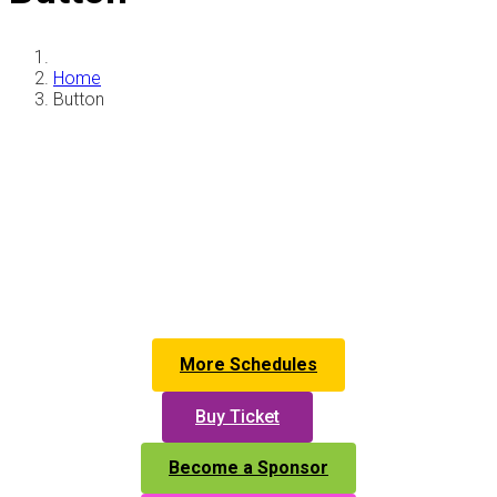
Home
Button
More Schedules
Buy Ticket
Become a Sponsor