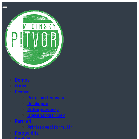
Domov
O nás
Festival
Program festivalu
Účinkujúci
Videopozvánky
Objednávka tričiek
Partneri
Prihlasovací formulár
Fotogaléria