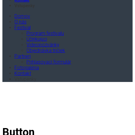
Kontakt
Vstupenky
Domov
O nás
Festival
Program festivalu
Účinkujúci
Videopozvánky
Objednávka tričiek
Partneri
Prihlasovací formulár
Fotogaléria
Kontakt
Vstupenky
Button